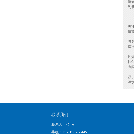
望
到
政
现
关
快
2
与
造
近
逐
技
有
据
源
深
联系我们
联系人：张小姐
手机：137 1539 9995