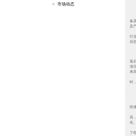
市场动态
当
备
及
而
行
信
下
随
落
涨
来
特
时
从
新
权
快
随
高
化
汽
了