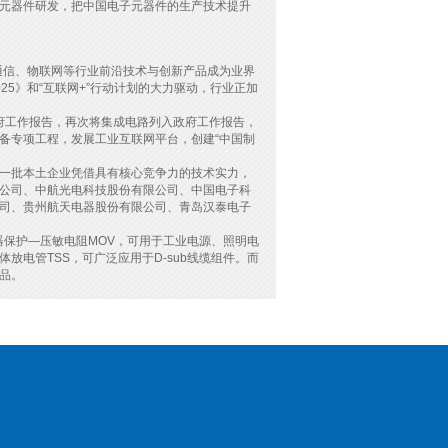
元器件研发，把中国电子元器件的生产技术提升
信、物联网等行业前沿技术与创新产品成为业界
5》和“互联网+”行动计划的大力驱动，行业正加
府工作报告，再次将集成电路列入政府工作报告，
备专项工程，发展工业互联网平台，创建“中国制
一批本土企业凭借具有核心竞争力的技术实力，
公司、中航光电科技股份有限公司、中国电子科
司、贵州航天电器股份有限公司、青岛汉泰电子
器保护—压敏电阻MOV，可用于工业电源、照明电
电管TSS，可广泛应用于D-sub线缆组件。而
新品。