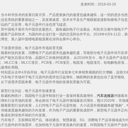
发表时间：2018-03-20
今科学技术的发展日新月异，产品更新换代的速度也越来越快，这一切的进步当然
及信息系统的重要基础之一，其发展速度、技术水平及生产规模都直接影响着电子信息
产品的广泛应用，电子元器件行业也突飞猛进。
中国电子展作为中国历史最悠久、最权威的电子行业展会，时刻关注着中国电子产
业最新产品和技术，为国内外企业打造一流的交流和合作平台。2018年4月9-11日，
息博览、第八届中国锂电新能源展在深圳会展中心举办。
游需求强劲，电子元器件市场前景无限
着科技的发展，消费电子产品的需求也越来越旺盛，导致部分电子元器件供不应求
后的产能先后退出市场，晶圆代工价格持续调涨， 从2016年至今，电子元器件产业迎
完，MLCC涨；MLCC涨完，PCB涨；PCB涨完，电阻涨；电阻涨完，铝电解电容
高速增长周期。
别是从去年4月份开始，电子元器件行业迎来七年来销售规模的巨大增幅，这很大程
，汽车电子市场对于电子元器件的需求也日益增长，物联网的发展也拉动了蓝牙模组、
下游需求层面来看，电子元器件市场的发展前景极为可观。
型行业兴起，电子元器件加速更迭
威机构统计，我国电子元器件制造行业一直保持着高速增长，
汽车连接器
伴随着未
速增长行业市场的发展，将会推动了电子元器件领域爆发式增长，预计2020年，市场规
着新型行业的发展，人们对电子产品不论是性能、大小还是外观都越来越“挑剔”，
，传输速度越来越快的方向发展，作为电子产品的重要组成部件，新型电子元器件正向
、集成化和绿色环保的方向发展。
车电子、互联网应用产品、移动通信、智慧家庭、5G、消费电子产品等领域成为中
电子元器件的市场需求，也加快电子元器件更迭换代的速度，对我国电子元器件产业的