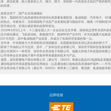
未来，抓住机遇，投入更多的人力、物力、财力，加快新一代具有自主知识产权的新型
新的高度。
策支持下，国产企业迅速崛起
今，我国经济已由高速增长阶段转向高质量发展阶段，集成电路、汽车电子、5G通
注的热点。专家表示，当前我国电子信息产业发展机遇与挑战并存，随着《中国制造202
转型升级步伐，呈现出诸多新的趋势和变化。
018年3月5日上午，十三届全国人大一次会议在北京开幕，国务院总理李克强作政
第五代移动通信、飞机发动机、新能源汽车、新材料等产业并列，作为实施重大短板装
2025”示范区，其中集成电路产业居首，并成为了实体经济发展的第一位。
年来，中央财政大力支持制造业强国建设，在国家政策的支持以及自身的努力下，
渐获得了市场的认可与支持。其中，广东科信实业有限公司、深圳市宇阳科技发展有限
集团公司第四十一研究所、深圳市永而佳电子有限公司、福建火炬电子科技股份有限公
限公司等将会在本届电子展中亮相并带来最新的技术与产品。
悉，深圳君耀电子股份有限公司（展位号：1B203）将展出新品AC电源线及变频
、通信电源等环境温度较高的应用场合；以及通信接口低电容高浪涌保护器件——半导体放
圳市永而佳电子有限公司（展位号：9A020）将带来二三极管、整流桥、集成电路等
品牌链接