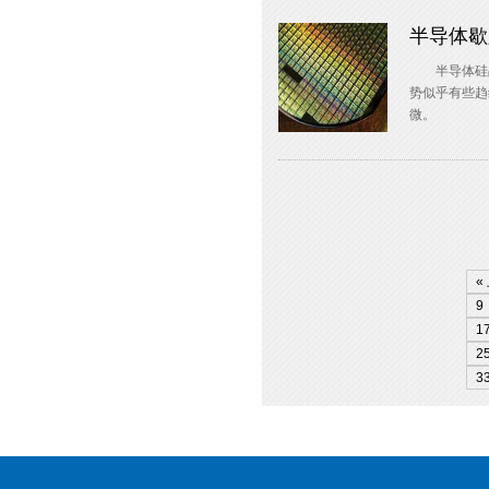
半导体歇
半导体硅晶圆
势似乎有些趋
微。
«
9
1
2
3